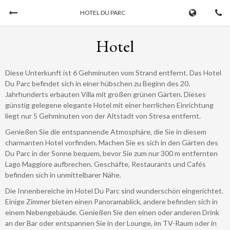
HOTEL DU PARC
Jetzt buchen
Hotel
ANKUNFT
ABREISE
Diese Unterkunft ist 6 Gehminuten vom Strand entfernt. Das Hotel
09/08/2026
...
Du Parc befindet sich in einer hübschen zu Beginn des 20.
Jahrhunderts erbauten Villa mit großen grünen Gärten. Dieses
günstig gelegene elegante Hotel mit einer herrlichen Einrichtung
ERWACHSENE
KINDER
liegt nur 5 Gehminuten von der Altstadt von Stresa entfernt.
Genießen Sie die entspannende Atmosphäre, die Sie in diesem
charmanten Hotel vorfinden. Machen Sie es sich in den Gärten des
Du Parc in der Sonne bequem, bevor Sie zum nur 300 m entfernten
Lago Maggiore aufbrechen. Geschäfte, Restaurants und Cafés
befinden sich in unmittelbarer Nähe.
Die Innenbereiche im Hotel Du Parc sind wunderschön eingerichtet.
Einige Zimmer bieten einen Panoramablick, andere befinden sich in
einem Nebengebäude. Genießen Sie den einen oder anderen Drink
Buchung stornieren
an der Bar oder entspannen Sie in der Lounge, im TV-Raum oder in