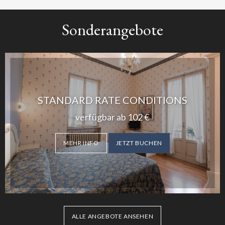
Sonderangebote
STANDARD RATE CONDITIONS
verfügbar ab
102
€
MEHR INFO
JETZT BUCHEN
ALLE ANGEBOTE ANSEHEN