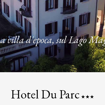
23
24
25
26
27
30
31
Adulti
Bambini
a villa d'epoca, sul Lago Ma
Hotel Du Parc
★
★
★