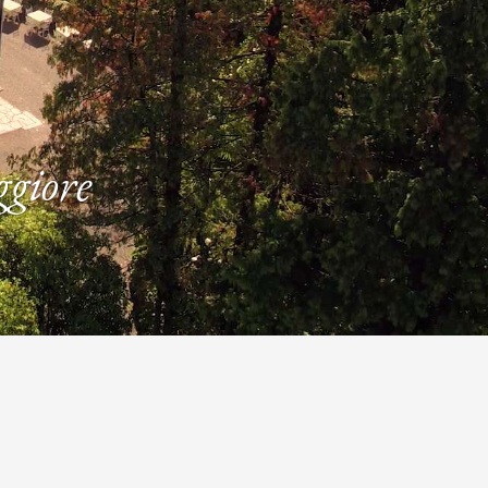
28
29
27
28
29
30
Cancella una
prenotazione
ggiore