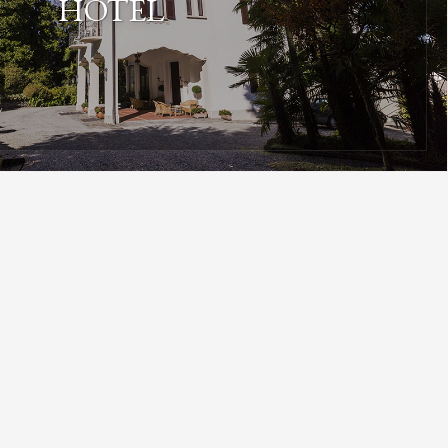
HOTEL
uttura si trova a 6 minuti a piedi dalla spiaggia.
ergo dagli arredi splendidi ospitato in una gra...
SCOPRI