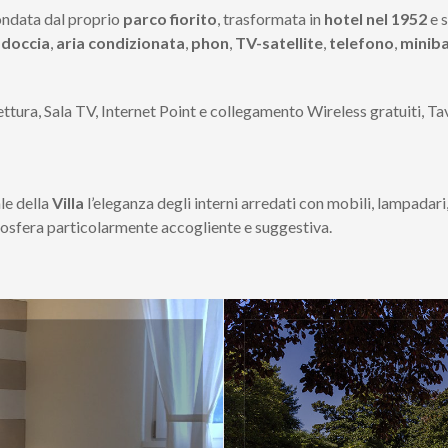
condata dal proprio
parco fiorito
, trasformata in
hotel nel 1952
e s
 doccia
,
aria condizionata
,
phon
,
TV-satellite
,
telefono
,
minib
lettura, Sala TV, Internet Point e collegamento Wireless gratuiti, 
le della
Villa
l’eleganza degli interni arredati con mobili, lampadari, 
osfera particolarmente accogliente e suggestiva.