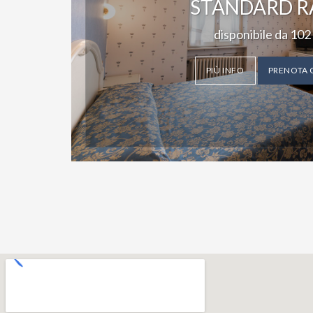
STANDARD R
disponibile da
102
PIÙ INFO
PRENOTA 