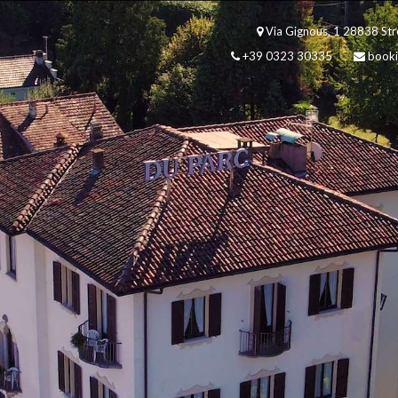
Via Gignous, 1 28838 Stre
+39 0323 30335
booki
ARRIVO
07/08/2026
Agosto
2026
DO
LU
MA
ME
GI
2
3
4
5
6
IT
9
10
11
12
13
DE
16
17
18
19
20