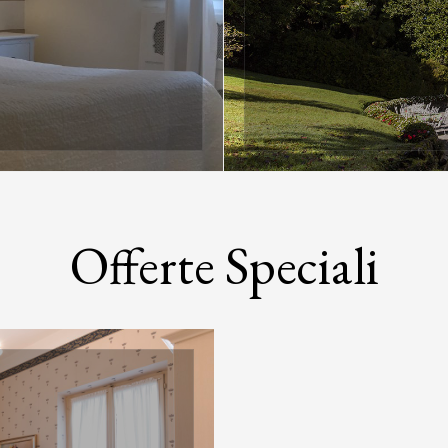
Offerte Speciali
", edificio a 2
Questa str
all'i...
Elegante alb