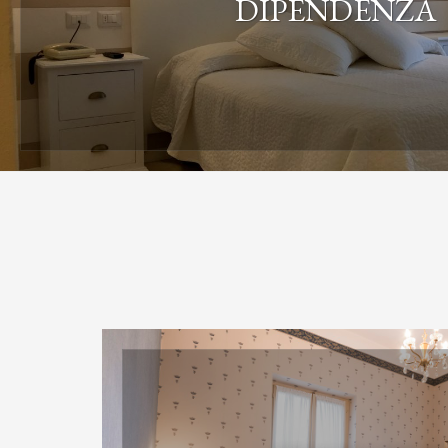
DIPENDENZA
L'Hotel dispone anche della Dipendenza "Villa Pineta
piani senza ascensore, situata a soli 20 metri 
SCOPRI