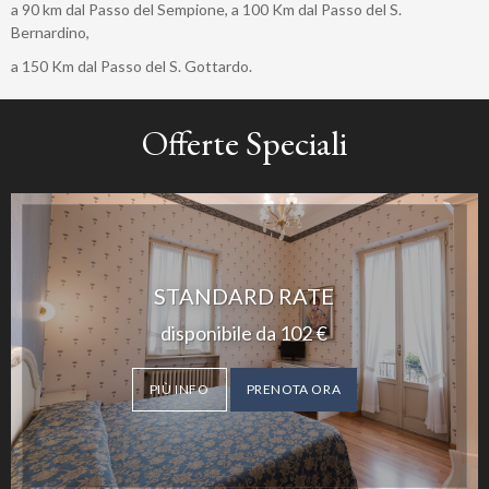
a 90 km dal Passo del Sempione, a 100 Km dal Passo del S.
Bernardino,
a 150 Km dal Passo del S. Gottardo.
Offerte Speciali
STANDARD RATE
disponibile da
102
€
PIÙ INFO
PRENOTA ORA