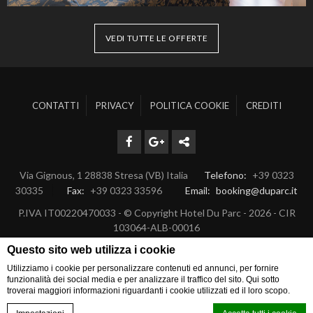
VEDI TUTTE LE OFFERTE
CONTATTI
PRIVACY
POLITICA COOKIE
CREDITI
Via Gignous, 1 28838 Stresa (VB) Italia
Telefono
+39 0323
30335
Fax
+39 0323 33596
Email
booking@duparc.it
P.IVA IT00220470033 - © Copyright Hotel Du Parc - 2026 - CIR
103064-ALB-00016
Questo sito web utilizza i cookie
Dove siamo Hotel Du Parc
Hotel villa d'epoca a Stresa
Utilizziamo i cookie per personalizzare contenuti ed annunci, per fornire
funzionalità dei social media e per analizzare il traffico del sito. Qui sotto
troverai maggiori informazioni riguardanti i cookie utilizzati ed il loro scopo.