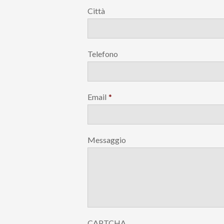
Città
Telefono
Email
*
Messaggio
CAPTCHA