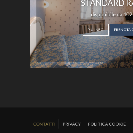
STANDARD R
disponibile da
102
PIÙ INFO
PRENOTA 
CONTATTI
PRIVACY
POLITICA COOKIE