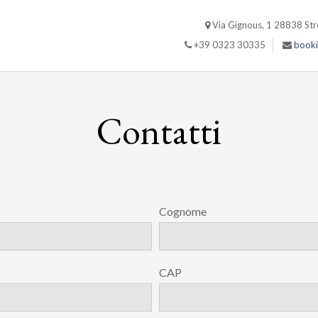
Via Gignous, 1 28838 Stre
+39 0323 30335
booki
ARRIVO
07/08/2026
Contatti
Agosto
2026
DO
LU
MA
ME
GI
Cognome
2
3
4
5
6
IT
9
10
11
12
13
CAP
DE
16
17
18
19
20